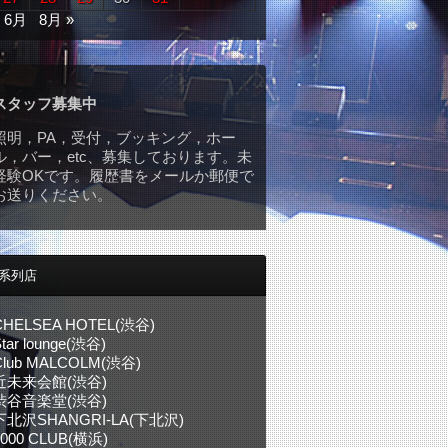
« 6月
8月 »
スタッフ募集中
照明，PA，受付，ブッキング，ホー
ル，バー，etc、募集しております。未
経験OKです。履歴書をメールか郵便で
お送りください。
系列店
CHELSEA HOTEL(渋谷)
tar lounge(渋谷)
Club MALCOLM(渋谷)
近未来会館(渋谷)
渋谷音楽堂(渋谷)
下北沢SHANGRI-LA(下北沢)
1000 CLUB(横浜)