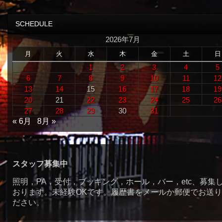
SCHEDULE
2026年7月
月
火
水
木
金
土
日
1
2
3
4
5
6
7
8
9
10
11
12
13
14
15
16
17
18
19
20
21
22
23
24
25
26
27
28
29
30
31
« 6月
8月 »
スタッフ募集中
照明，PA，受付，ブッキング，ホール，バー，etc、募集
おります。未経験OKです。履歴書をメールか郵便でお送
ださい。