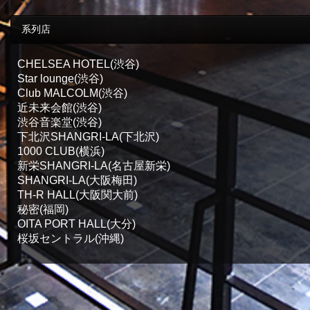
系列店
CHELSEA HOTEL(渋谷)
Star lounge(渋谷)
Club MALCOLM(渋谷)
近未来会館(渋谷)
渋谷音楽堂(渋谷)
下北沢SHANGRI-LA(下北沢)
1000 CLUB(横浜)
新栄SHANGRI-LA(名古屋新栄)
SHANGRI-LA(大阪梅田)
TH-R HALL(大阪関大前)
秘密(福岡)
OITA PORT HALL(大分)
桜坂セントラル(沖縄)