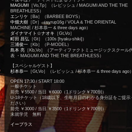
MAGUMI
［Vo,Tp］（レピッシュ / MAGUMI AND THE THE
BREATHLESS）
エンリケ
［Ba］（BARBEE BOYS）
中畑大樹
［Dr］（syrup16g / VOLA & THE ORIENTAL
MACHINE / 杉本恭一 & three days ago）
ダイナマイト☆ナオキ
［Gt,Vo］
町田 昌弘
［Gt］（100s [hyaku-shiki]）
三浦俊一
［Kb］（P-MODEL）
島本 亮
［Kb,Vo］（アーティファクトミュージックスクール
表 ・MAGUMI AND THE THE BREATHLESS）
【スペシャルゲスト】
杉本恭一
［Gt,Vo］（レピッシュ / 杉本恭一 & three days ago
OPEN 17:30 / START 18:00
一般チケット
前売 ￥5500 / 当日 ￥6000（1ドリンク￥700別）
U-18チケット（18歳以下、生年月日のわかる身分証をご提示
ださい）
前売 ￥3000 / 当日 ￥3500（1ドリンク￥700別）
未就学児 無料
イープラス