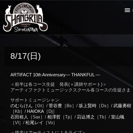
8/17(日)
ARTIFACT 10th Anniversary— THANKFUL —
＜前半は各コース生徒 発表(＋講師サポート)＞
アーティファクトミュージックスクール各コースの生徒さま
サポートミュージシャン
のむらけん
［Gt］/
菅谷豊
［Bs］/
坂上賢時
［Ds］/
武藤勇樹
［Kb］/
HAIOKA
［Dj］
石田裕人
［Sax］/
相澤哲
［Tp］/
苅込博之
［Tb］/
室山颯
［Vl］/
松尾レイ
［Vo］
＜後半はアーティストによるライブ＞