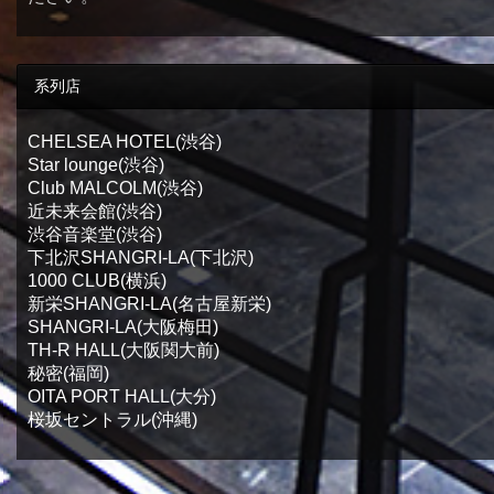
系列店
CHELSEA HOTEL(渋谷)
Star lounge(渋谷)
Club MALCOLM(渋谷)
近未来会館(渋谷)
渋谷音楽堂(渋谷)
下北沢SHANGRI-LA(下北沢)
1000 CLUB(横浜)
新栄SHANGRI-LA(名古屋新栄)
SHANGRI-LA(大阪梅田)
TH-R HALL(大阪関大前)
秘密(福岡)
OITA PORT HALL(大分)
桜坂セントラル(沖縄)