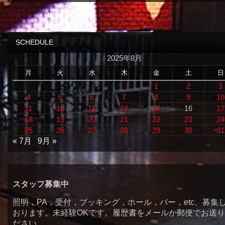
SCHEDULE
2025年8月
月
火
水
木
金
土
日
1
2
3
4
5
6
7
8
9
10
11
12
13
14
15
16
17
18
19
20
21
22
23
24
25
26
27
28
29
30
31
« 7月
9月 »
スタッフ募集中
照明，PA，受付，ブッキング，ホール，バー，etc、募集
おります。未経験OKです。履歴書をメールか郵便でお送
ださい。