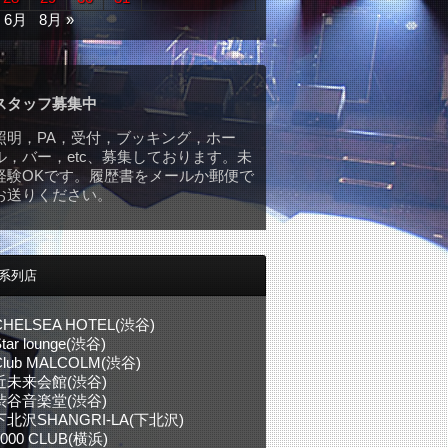
« 6月
8月 »
スタッフ募集中
照明，PA，受付，ブッキング，ホー
ル，バー，etc、募集しております。未
経験OKです。履歴書をメールか郵便で
お送りください。
系列店
CHELSEA HOTEL(渋谷)
tar lounge(渋谷)
Club MALCOLM(渋谷)
近未来会館(渋谷)
渋谷音楽堂(渋谷)
下北沢SHANGRI-LA(下北沢)
1000 CLUB(横浜)