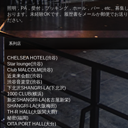
照明，PA，受付，ブッキング，ホール，バー，etc、募集
おります。未経験OKです。履歴書をメールか郵便でお送
ださい。
系列店
CHELSEA HOTEL(渋谷)
Star lounge(渋谷)
Club MALCOLM(渋谷)
近未来会館(渋谷)
渋谷音楽堂(渋谷)
下北沢SHANGRI-LA(下北沢)
1000 CLUB(横浜)
新栄SHANGRI-LA(名古屋新栄)
SHANGRI-LA(大阪梅田)
TH-R HALL(大阪関大前)
秘密(福岡)
OITA PORT HALL(大分)