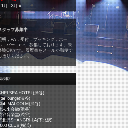
« 1月
3月 »
スタッフ募集中
照明，PA，受付，ブッキング，ホー
ル，バー，etc、募集しております。未
経験OKです。履歴書をメールか郵便で
お送りください。
系列店
CHELSEA HOTEL(渋谷)
tar lounge(渋谷)
Club MALCOLM(渋谷)
近未来会館(渋谷)
渋谷音楽堂(渋谷)
下北沢SHANGRI-LA(下北沢)
1000 CLUB(横浜)