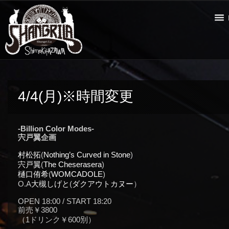
4/4(月)※時間変更
-Billion Color Modes-
宍戸翼企画
村松拓
(
Nothing’s Curved in Stone
)
宍戸翼
(
The Cheserasera
)
樋口侑希
(
WOMCADOLE
)
O.A
大槻しげと
(
ダクアウトカヌー
）
OPEN 18:00 / START 18:20
前売￥3800
（1ドリンク￥600別）