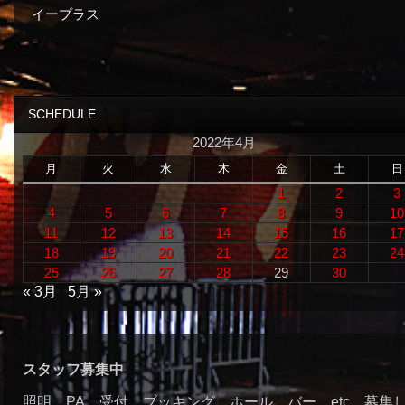
イープラス
SCHEDULE
2022年4月
月
火
水
木
金
土
日
1
2
3
4
5
6
7
8
9
10
11
12
13
14
15
16
17
18
19
20
21
22
23
24
25
26
27
28
29
30
« 3月
5月 »
スタッフ募集中
照明，PA，受付，ブッキング，ホール，バー，etc、募集