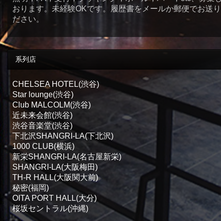
おります。未経験OKです。履歴書をメールか郵便でお送
ださい。
系列店
CHELSEA HOTEL(渋谷)
Star lounge(渋谷)
Club MALCOLM(渋谷)
近未来会館(渋谷)
渋谷音楽堂(渋谷)
下北沢SHANGRI-LA(下北沢)
1000 CLUB(横浜)
新栄SHANGRI-LA(名古屋新栄)
SHANGRI-LA(大阪梅田)
TH-R HALL(大阪関大前)
秘密(福岡)
OITA PORT HALL(大分)
桜坂セントラル(沖縄)