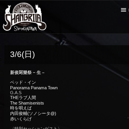
3/6(日)
新俊冩樂祭 − ⽣ –
ベッド・イン
Panorama Panama Town
G.A.S
THEラブ人間
The Shamisenists
時を唄えば
内田俊輔(ソノシータ@)
赤いくらげ
〈特別セッションゲスト〉