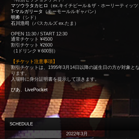
マツウラタカヒロ
（ex.キイチビール＆ザ・ホーリーティッツ
T-マルガリータ
（モーモールルギャバン）
明希
（シド）
石川浩司
（パスカルズ ex.たま）
OPEN 11:30 / START 12:30
通常チケット ¥4500
割引チケット ¥2600
（1ドリンク￥600別）
【チケット注意事項】
割引チケットは、1995年3⽉14⽇以降の誕生日の方が対象と
ります。
入場時に身分証明書を提示して頂きます。
ぴあ
、
LivePocket
SCHEDULE
2022年3月