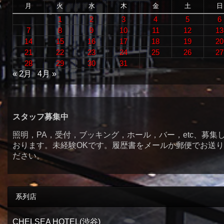
月
火
水
木
金
土
日
1
2
3
4
5
6
7
8
9
10
11
12
13
14
15
16
17
18
19
20
21
22
23
24
25
26
27
28
29
30
31
« 2月
4月 »
スタッフ募集中
照明，PA，受付，ブッキング，ホール，バー，etc、募集
おります。未経験OKです。履歴書をメールか郵便でお送
ださい。
系列店
CHELSEA HOTEL(渋谷)