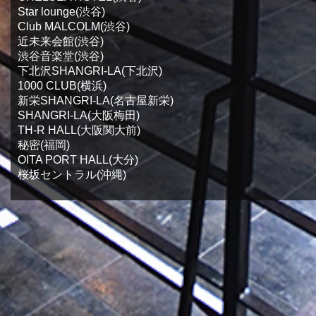
Star lounge(渋谷)
Club MALCOLM(渋谷)
近未来会館(渋谷)
渋谷音楽堂(渋谷)
下北沢SHANGRI-LA(下北沢)
1000 CLUB(横浜)
新栄SHANGRI-LA(名古屋新栄)
SHANGRI-LA(大阪梅田)
TH-R HALL(大阪関大前)
秘密(福岡)
OITA PORT HALL(大分)
桜坂セントラル(沖縄)