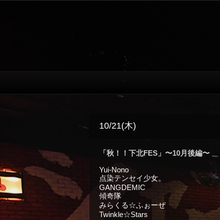
10/21(木)
「秋！！下北FES」〜10月後編〜
Yui-Nono
点染テンセイ少女。
GANGDEMIC
傾奇隊
みらくる☆ふぉーぜ
Twinkle☆Stars