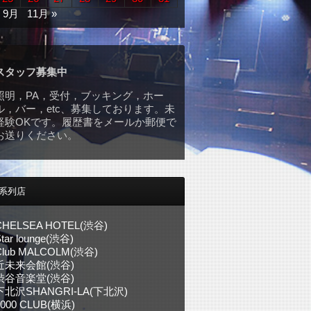
« 9月
11月 »
スタッフ募集中
照明，PA，受付，ブッキング，ホー
ル，バー，etc、募集しております。未
経験OKです。履歴書をメールか郵便で
お送りください。
系列店
CHELSEA HOTEL(渋谷)
tar lounge(渋谷)
Club MALCOLM(渋谷)
近未来会館(渋谷)
渋谷音楽堂(渋谷)
下北沢SHANGRI-LA(下北沢)
1000 CLUB(横浜)