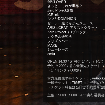
99%LOVER
きっと、これが世界？
Zero Project選抜
ICE-ink
シブヤDOMINION
セーラー服とみかんジュース
ARIStoCRAT -アリストクラット-
Zero Project（Bブロック）
カクテル研究所
プリズムハート
MAKE
シューレース
emiu
OPEN 14:30 / START 14:4
予約 ￥2000 / 前方最優先チケット 
（1ドリンク￥600別）
前方最優先早特チケット：
LivePocke
一般チケット：
TIGET
※ご予約のみ
（チケット料金は当日ご予約番号ご
主催：SUPER LIVE 2021実行委員会