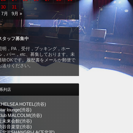
30
31
« 7月
9月 »
スタッフ募集中
照明，PA，受付，ブッキング，ホー
ル，バー，etc、募集しております。未
経験OKです。履歴書をメールか郵便で
お送りください。
系列店
CHELSEA HOTEL(渋谷)
tar lounge(渋谷)
Club MALCOLM(渋谷)
近未来会館(渋谷)
渋谷音楽堂(渋谷)
下北沢SHANGRI-LA(下北沢)