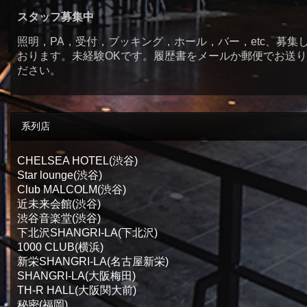
スタッフ募集中
照明，PA，受付，ブッキング，ホール，バー，etc、募集
おります。未経験OKです。履歴書をメールか郵便でお送
ださい。
系列店
CHELSEA HOTEL(渋谷)
Star lounge(渋谷)
Club MALCOLM(渋谷)
近未来会館(渋谷)
渋谷音楽堂(渋谷)
下北沢SHANGRI-LA(下北沢)
1000 CLUB(横浜)
新栄SHANGRI-LA(名古屋新栄)
SHANGRI-LA(大阪梅田)
TH-R HALL(大阪関大前)
秘密(福岡)